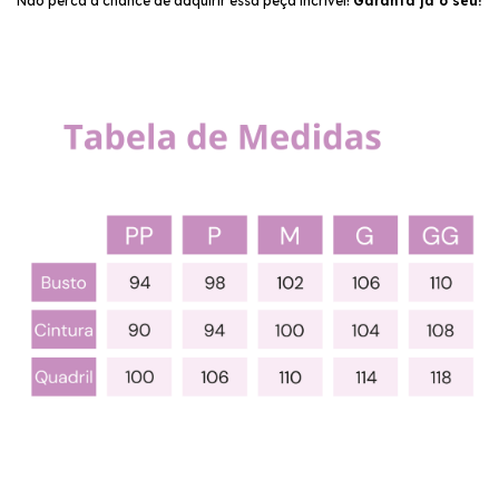
Não perca a chance de adquirir essa peça incrível!
Garanta já o seu!