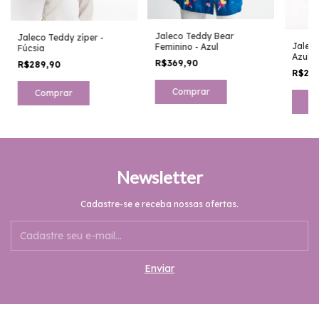
Jaleco Teddy Bear
Jaleco Teddy zíper -
Jaleco
Feminino - Azul
Fúcsia
Azul p
R$369,90
R$289,90
R$28
Comprar
Comprar
C
Newsletter
Cadastre-se e receba nossas ofertas.