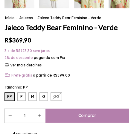
Início
.
Jalecos
.
Jaleco Teddy Bear Feminino - Verde
Jaleco Teddy Bear Feminino - Verde
R$369,90
3
x de
R$123,30
sem juros
2% de desconto
pagando com Pix
Ver mais detalhes
Frete grátis
a partir de
R$599,00
Tamanho:
PP
PP
P
M
G
GG
4
em estoque