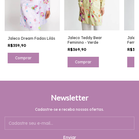
Jaleco Teddy Bear
Jalec
Jaleco Dream Fadas Lilás
Feminino - Verde
Femini
R$359,90
R$369,90
R$36
Comprar
Comprar
C
Newsletter
Cadastre-se e receba nossas ofertas.