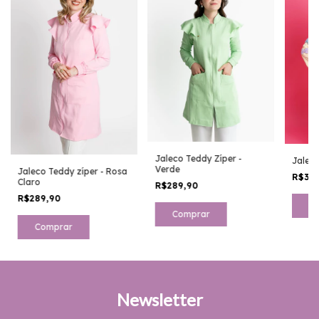
Jaleco Teddy Zíper -
Jaleco
Verde
Jaleco Teddy zíper - Rosa
R$34
Claro
R$289,90
R$289,90
C
Comprar
Comprar
Newsletter