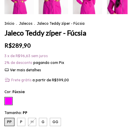
Início
.
Jalecos
.
Jaleco Teddy zíper - Fúcsia
Jaleco Teddy zíper - Fúcsia
R$289,90
3
x de
R$96,63
sem juros
2% de desconto
pagando com Pix
Ver mais detalhes
Frete grátis
a partir de
R$599,00
Cor:
Fúcsia
Tamanho:
PP
PP
P
M
G
GG