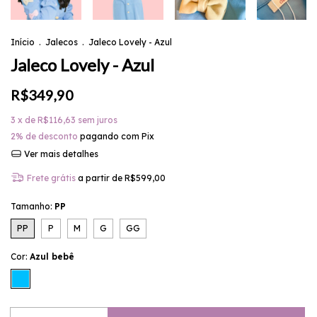
Início
.
Jalecos
.
Jaleco Lovely - Azul
Jaleco Lovely - Azul
R$349,90
3
x de
R$116,63
sem juros
2% de desconto
pagando com Pix
Ver mais detalhes
Frete grátis
a partir de
R$599,00
Tamanho:
PP
PP
P
M
G
GG
Cor:
Azul bebê