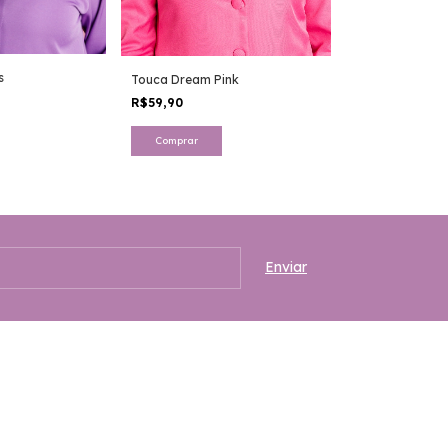
Touca Dream Fa
s
Touca Dream Pink
R$59,90
R$59,90