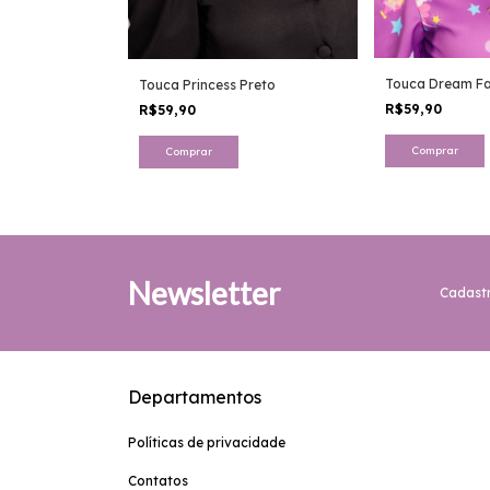
Touca Dream F
 Claro
Touca Princess Preto
R$59,90
R$59,90
Newsletter
Cadastr
Departamentos
Políticas de privacidade
Contatos