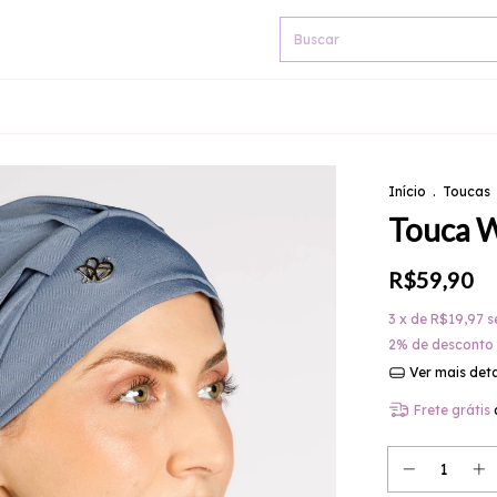
Início
.
Toucas
Touca W
R$59,90
3
x de
R$19,97
s
2% de desconto
Ver mais det
Frete grátis