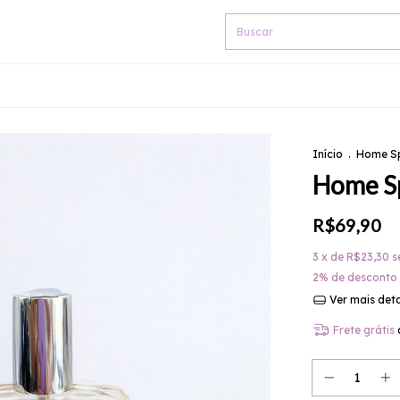
Início
.
Home S
Home Sp
R$69,90
3
x de
R$23,30
s
2% de desconto
Ver mais det
Frete grátis