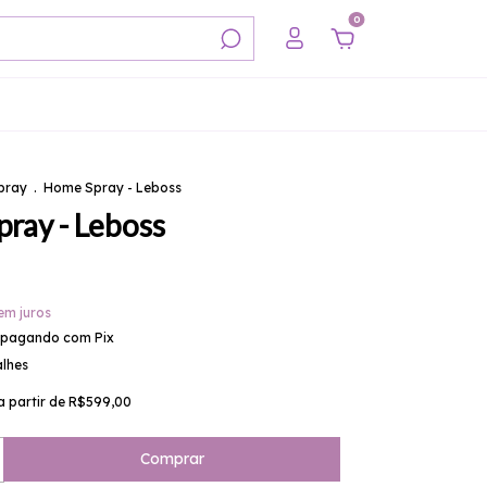
0
pray
.
Home Spray - Leboss
ray - Leboss
em juros
pagando com Pix
alhes
a partir de
R$599,00