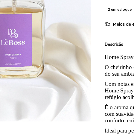
2
em estoque
Meios de e
Descrição
Home Spray 
O cheirinho 
do seu ambie
Com notas en
Home Spray 
refúgio acol
É o aroma qu
com suavidad
conforto, cu
Ideal para pe